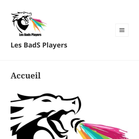
MENU
Les BadS Players
ET
WIDGETS
Accueil