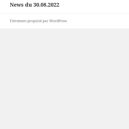
de
News du 30.08.2022
Article
l’article
suivant :
Fièrement propulsé par WordPress