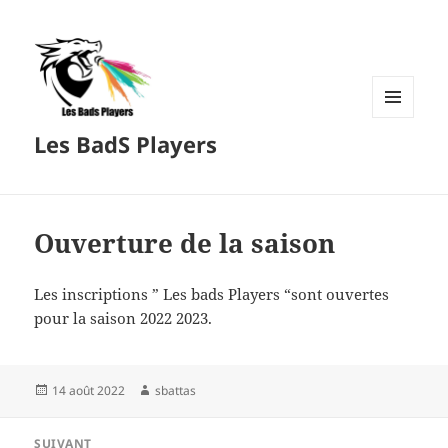
MENU
Les BadS Players
ET
WIDGETS
Ouverture de la saison
Les inscriptions ” Les bads Players “sont ouvertes
pour la saison 2022 2023.
Publié
Auteur
14 août 2022
sbattas
le
Navigation
SUIVANT